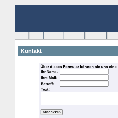
Home
Bilder
Beispiele
Download
Anleitung
Anle
Kontakt
Über dieses Formular können sie uns eine
ihr Name:
ihre Mail:
Betreff:
Text: